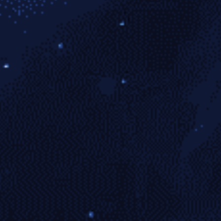
上一篇：
媒体人分析湖蜜对东契奇与华子态…
延伸阅读
1.
亚姆卡姆门线神救援三镇苦战西海岸仍落后
2026-07-13
2.
法比奥禁区内遭恩加德乌拉拉倒主裁判VAR
2026-07-18
3.
两位传奇球员的巅峰对决C罗梅西在进球和