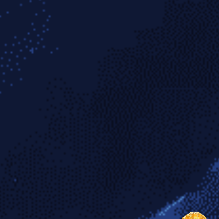
与助攻能力，那么球队
外，其他队友在场上的
持。这种团队协作不仅
取得的大成果。良好的
玩家面对巨大的压力
来说至关重要。心理状
分，那么他的自信心会