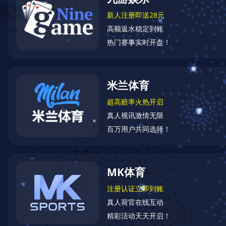
现役球员中单
在当今篮球界，现役球
无疑是极少数能实现
能力。本文将从四个
是战术层面，探讨球