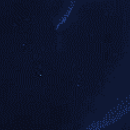
的战术，以最大限度
会设计更多以他为核
例如，通过设置挡拆
跑动和掩护同样至关
能提高整体进攻效率
因此，从战术层面来
战术安排，加上适时
3、心理因
在高水平竞技体育中
时，他们必须保持冷静
态良好，可以增强他
此外，自信心也是推