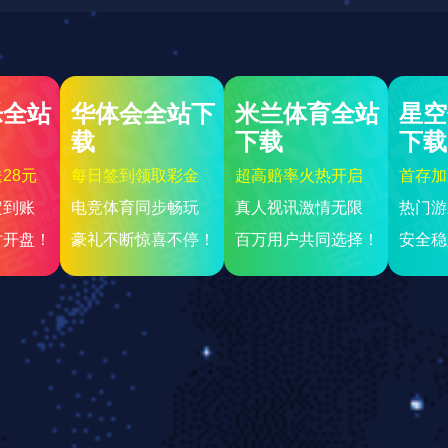
论历史背景，看看历史上类似表现的影响与意义。希望通过这些
就。
面的卓越表现
0%，无疑需要极高的投篮技巧。这种命中率通常意味着球员在
断出最佳投篮时机，并选择最有利的位置进行投篮。精准的投篮
来提升手感与稳定性。
映了球员拥有极强的传球能力和视野。他们能够洞察场上的局势
分的位置。这种能力往往需要丰富的比赛经验以及与队友之间默
，这样的表现不是偶然，而是日复一日积累下来的结果。只有那
，才能在关键时刻展现出如此卓越的一面。
排的重要性
队在战术方面也起到了至关重要的作用。一支优秀球队会根据每