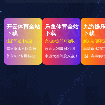
心；最后，我们会讨
解这一令人赞叹的成
1、技术层
单场投篮命中率达到8
秀，他们能够迅速判
还需要经过长期训练
此外，助攻10次也反
将球送到最有机会得
因此，在技术层面上
提升个人素质的球员
2、战术安
除了个人技艺外，球