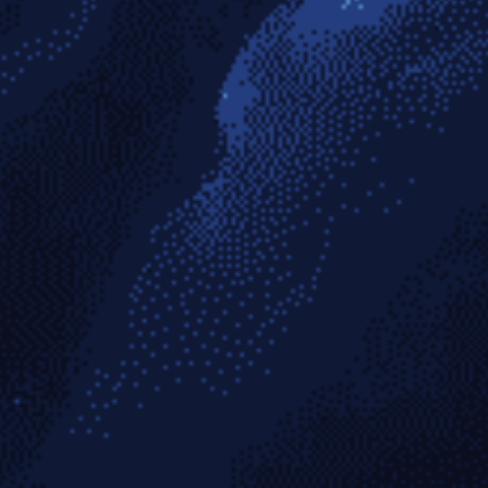
传奇数据背后，我们不仅是在庆祝个人成就，更是在回顾整个篮
和思考。这样的表现在短期内固然令人振奋，但从长远看，它展
神和时代发展的缩影。
，我们可以清晰看到单场投篮命中率达到80%并助攻10次这一
因素以及历史背景，各个环节都紧密相连，共同造就了这样一个
代表着一种精神，一种永不止步追求卓越、不懈努力奋斗向上的
更多现役球员能够创造出类似甚至更为精彩的数据，同时也希望
事业，为这个充满激情与活力的运动增添新的篇章。在不断变化
来的所有奇迹！